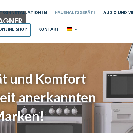
KTRO-INSTALLATIONEN
HAUSHALTSGERÄTE
AUDIO UND V
ONLINE SHOP
KONTAKT
ät und Komfort
eit anerkannten
Marken!